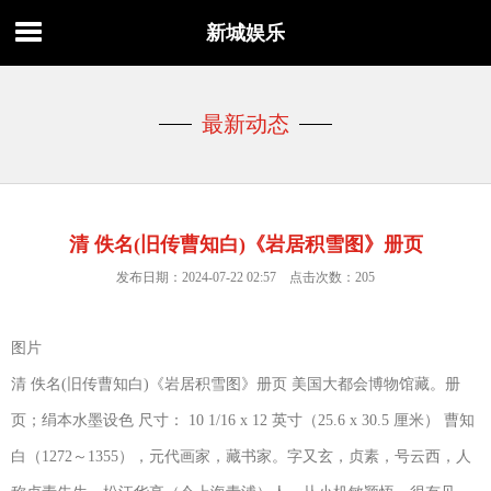
新城娱乐
最新动态
清 佚名(旧传曹知白)《岩居积雪图》册页
发布日期：2024-07-22 02:57 点击次数：205
图片
清 佚名(旧传曹知白)《岩居积雪图》册页 美国大都会博物馆藏。册
页；绢本水墨设色 尺寸： 10 1/16 x 12 英寸（25.6 x 30.5 厘米） 曹知
白（1272～1355），元代画家，藏书家。字又玄，贞素，号云西，人