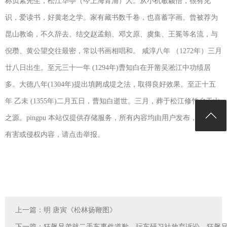
称贞素先生，松江华亭（今上海青浦）人。从小机敏颖悟，很有见
识，爱读书，好黄老之学。家有藏书数千卷，也喜蓄字画。曾被荐为
昆山教谕，不久辞去。结交赵孟頫、邓文原、虞集、王冕等名流，与
倪瓒、黄公望交往最密，常以书画相唱和。 咸淳八年 （1272年）三月
廿八日出生。至元三十一年 (1294年)曹知白在开凿吴淞江中功绩居
多。大德八年(1304年)提出填阏成堤之法，取得良好效果。至正十五
年 乙未 (1355年)二月五日，曹知白逝世。三月，葬于松江修竹乡干山
之源。pingpu 本站仅提供存储服务，所有内容均由用户发布，如发现
有害或侵权内容，请点击举报。
上一篇：
明 唐寅《松林扬鞭图》
下一篇：
狂飙兄弟就二手车事件道歉，玩车研习社放弃诉讼，狂飙