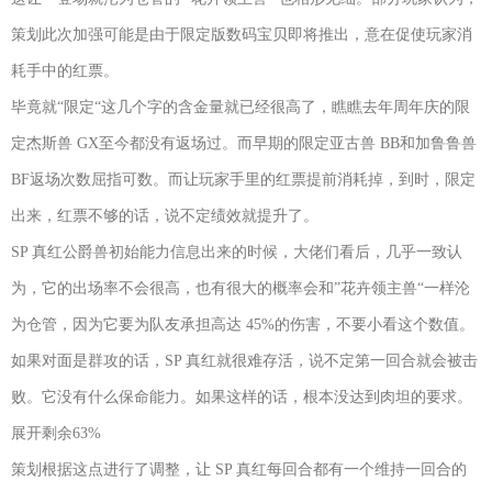
策划此次加强可能是由于限定版数码宝贝即将推出，意在促使玩家消
耗手中的红票。
毕竟就“限定“这几个字的含金量就已经很高了，瞧瞧去年周年庆的限
定杰斯兽 GX至今都没有返场过。而早期的限定亚古兽 BB和加鲁鲁兽
BF返场次数屈指可数。而让玩家手里的红票提前消耗掉，到时，限定
出来，红票不够的话，说不定绩效就提升了。
SP 真红公爵兽初始能力信息出来的时候，大佬们看后，几乎一致认
为，它的出场率不会很高，也有很大的概率会和”花卉领主兽“一样沦
为仓管，因为它要为队友承担高达 45%的伤害，不要小看这个数值。
如果对面是群攻的话，SP 真红就很难存活，说不定第一回合就会被击
败。它没有什么保命能力。如果这样的话，根本没达到肉坦的要求。
展开剩余63%
策划根据这点进行了调整，让 SP 真红每回合都有一个维持一回合的