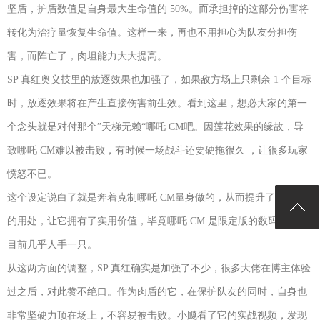
坚盾，护盾数值是自身最大生命值的 50%。而承担掉的这部分伤害将
转化为治疗量恢复生命值。这样一来，再也不用担心为队友分担伤
害，而阵亡了，肉坦能力大大提高。
SP 真红奥义技里的放逐效果也加强了，如果敌方场上只剩余 1 个目标
时，放逐效果将在产生直接伤害前生效。看到这里，想必大家的第一
个念头就是对付那个”天梯无赖“哪吒 CM吧。因莲花效果的缘故，导
致哪吒 CM难以被击败，有时候一场战斗还要硬拖很久 ，让很多玩家
愤怒不已。
这个设定说白了就是奔着克制哪吒 CM量身做的，从而提升了 SP 真红
的用处，让它拥有了实用价值，毕竟哪吒 CM 是限定版的数码宝贝，
目前几乎人手一只。
从这两方面的调整，SP 真红确实是加强了不少，很多大佬在博主体验
过之后，对此赞不绝口。作为肉盾的它，在保护队友的同时，自身也
非常坚硬力顶在场上，不容易被击败。小飉看了它的实战视频，发现