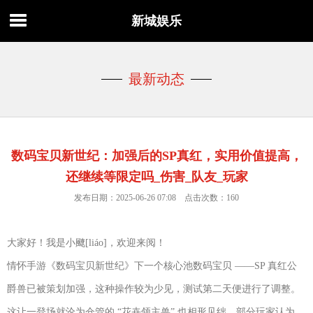
新城娱乐
最新动态
数码宝贝新世纪：加强后的SP真红，实用价值提高，
还继续等限定吗_伤害_队友_玩家
发布日期：2025-06-26 07:08 点击次数：160
大家好！我是小飉[liáo]，欢迎来阅！
情怀手游《数码宝贝新世纪》下一个核心池数码宝贝 ——SP 真红公
爵兽已被策划加强，这种操作较为少见，测试第二天便进行了调整。
这让一登场就沦为仓管的 “花卉领主兽” 也相形见绌。部分玩家认为，